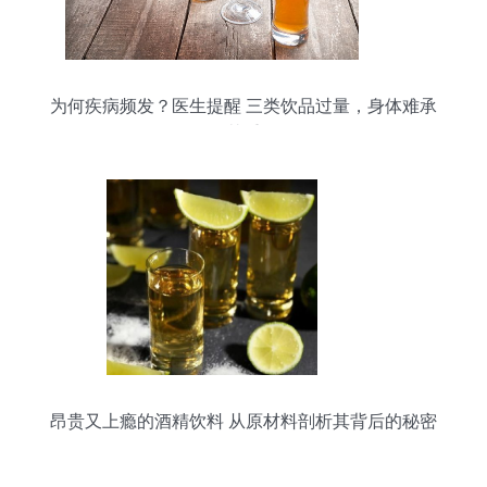
为何疾病频发？医生提醒 三类饮品过量，身体难承
其重
昂贵又上瘾的酒精饮料 从原材料剖析其背后的秘密