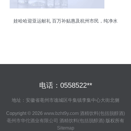
娃哈哈迎亚运献礼 百万补贴惠及杭州市民，纯净水
1元购引领健康消费新风尚
电话：0558522**
地址：安徽省亳州市谯城区牛集镇李集中心大街北侧
Copyright © 2026
www.bzht9y.com
酒精饮料(包括脱醇酒)
亳州市华佗酒业有限公司
酒精饮料(包括脱醇酒)
版权所有
Sitemap