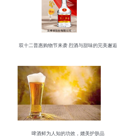
双十二普惠购物节来袭 烈酒与甜味的完美邂逅
啤酒鲜为人知的功效，媲美护肤品