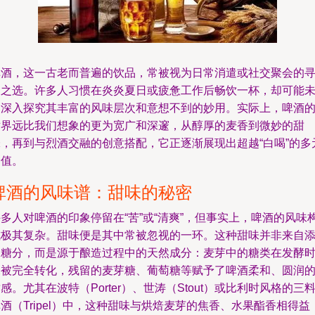
啤酒，这一古老而普遍的饮品，常被视为日常消遣或社交聚会的
常之选。许多人习惯在炎炎夏日或疲惫工作后畅饮一杯，却可能
曾深入探究其丰富的风味层次和意想不到的妙用。实际上，啤酒
世界远比我们想象的更为宽广和深邃，从醇厚的麦香到微妙的甜
味，再到与烈酒交融的创意搭配，它正逐渐展现出超越“白喝”的多
价值。
啤酒的风味谱：甜味的秘密
多人对啤酒的印象停留在“苦”或“清爽”，但事实上，啤酒的风味
成极其复杂。甜味便是其中常被忽视的一环。这种甜味并非来自
加糖分，而是源于酿造过程中的天然成分：麦芽中的糖类在发酵
未被完全转化，残留的麦芽糖、葡萄糖等赋予了啤酒柔和、圆润
感。尤其在波特（Porter）、世涛（Stout）或比利时风格的三
酒（Tripel）中，这种甜味与烘焙麦芽的焦香、水果酯香相得益