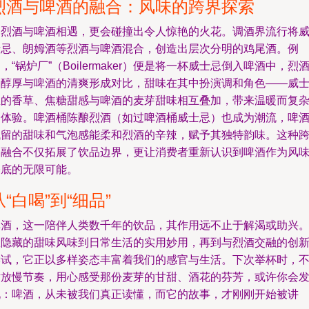
烈酒与啤酒的融合：风味的跨界探索
当烈酒与啤酒相遇，更会碰撞出令人惊艳的火花。调酒界流行将
士忌、朗姆酒等烈酒与啤酒混合，创造出层次分明的鸡尾酒。例
，“锅炉厂”（Boilermaker）便是将一杯威士忌倒入啤酒中，烈
的醇厚与啤酒的清爽形成对比，甜味在其中扮演调和角色——威
忌的香草、焦糖甜感与啤酒的麦芽甜味相互叠加，带来温暖而复
的体验。啤酒桶陈酿烈酒（如过啤酒桶威士忌）也成为潮流，啤
残留的甜味和气泡感能柔和烈酒的辛辣，赋予其独特韵味。这种
界融合不仅拓展了饮品边界，更让消费者重新认识到啤酒作为风
基底的无限可能。
从“白喝”到“细品”
啤酒，这一陪伴人类数千年的饮品，其作用远不止于解渴或助兴
从隐藏的甜味风味到日常生活的实用妙用，再到与烈酒交融的创
尝试，它正以多样姿态丰富着我们的感官与生活。下次举杯时，
妨放慢节奏，用心感受那份麦芽的甘甜、酒花的芬芳，或许你会
现：啤酒，从未被我们真正读懂，而它的故事，才刚刚开始被讲