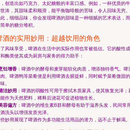
彰，创造出如巧克力、太妃糖般的丰富口感。例如，一杯优质的
奶世涛，其甜味柔和顺滑，能平衡咖啡般的苦味，令人回味无穷
因此，细细品味，你会发现啤酒的甜味是一种细腻的艺术表达，
非简单的糖分堆积。
啤酒的实用妙用：超越饮用的角色
除了风味享受，啤酒在生活中的实际作用也常被低估。它的酸性
分和酶类使其成为厨房与家务的得力助手：
烹饪增香
：啤酒中的酵母和麦芽能软化肉质，增添独特香气。啤
炖肉、啤酒鸭等菜肴便是利用啤酒去腥提鲜，同时赋予菜肴微甜
后味。
清洁妙用
：啤酒的弱酸性可用于擦拭木质家具，使其恢复光泽；
至能作为天然肥料，稀释后浇花可促进植物生长。
美容偏方
：啤酒中的维生素B群和酵母有助于滋养头发，民间常
啤酒洗头以增强发质光泽。
这些妙用展现了啤酒作为多功能生活用品的潜力，远不止于解渴